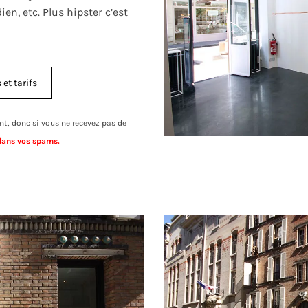
en, etc. Plus hipster c’est
et tarifs
t, donc si vous ne recevez pas de
dans vos spams.